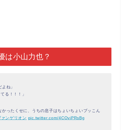
優は小山力也？
だよね」
ってる！！！」
なかったくせに、うちの息子はちょいちょいブッこん
ヴァンゲリオン
pic.twitter.com/4COviPRsBg