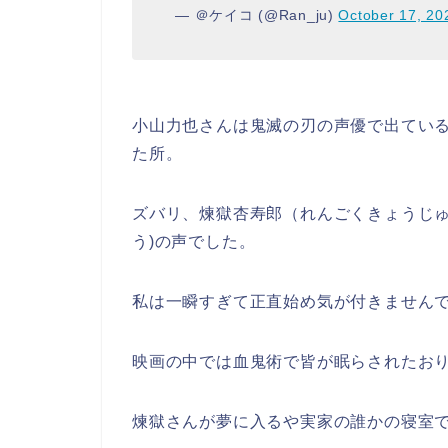
— ＠ケイコ (@Ran_ju)
October 17, 20
小山力也さんは鬼滅の刃の声優で出てい
た所。
ズバリ、煉獄杏寿郎（れんごくきょうじゅ
う)の声でした。
私は一瞬すぎて正直始め気が付きません
映画の中では血鬼術で皆が眠らされたお
煉獄さんが夢に入るや実家の誰かの寝室