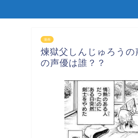
漫画
煉獄父しんじゅろうの
の声優は誰？？