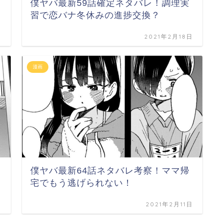
僕ヤバ最新59話確定ネタバレ！調理実
習で恋バナ冬休みの進捗交換？
日
2021年2月18日
漫画
僕ヤバ最新64話ネタバレ考察！ママ帰
宅でもう逃げられない！
日
2021年2月11日