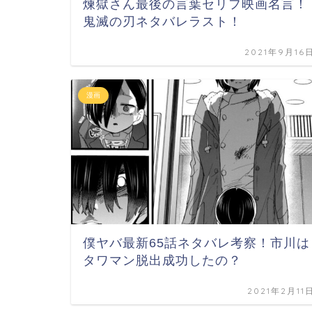
煉獄さん最後の言葉セリフ映画名言！
鬼滅の刃ネタバレラスト！
2021年9月16
漫画
僕ヤバ最新65話ネタバレ考察！市川は
タワマン脱出成功したの？
2021年2月11