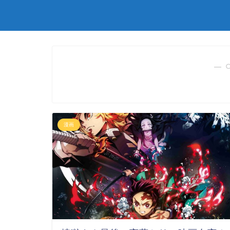
― 
漫画