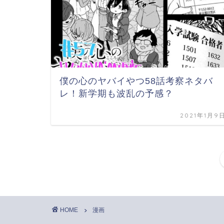
僕の心のヤバイやつ58話考察ネタバ
レ！新学期も波乱の予感？
2021年1月9
HOME
漫画