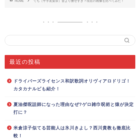
HOME
てち（平手友梨奈）昔より痩せすぎ？現在の画像を比べてみた！
最近の投稿
ドライバーズライセンス和訳歌詞オリヴィアロドリゴ！
カタカナルビも紹介！
夏油傑呪詛師になった理由なぜ?ゲロ雑巾呪術と猿が決定
打に？
米倉涼子似てる芸能人は氷川きよし？西川貴教も徹底比
較！