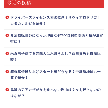
最近の投稿
ドライバーズライセンス和訳歌詞オリヴィアロドリゴ！
カタカナルビも紹介！
夏油傑呪詛師になった理由なぜ?ゲロ雑巾呪術と猿が決定
打に？
米倉涼子似てる芸能人は氷川きよし？西川貴教も徹底比
較！
箱根駅伝繰り上げスタート襷どうなる？中継所場所も一
覧で紹介！
鬼滅の刃アカザが女を食べない理由は？女を殺さないの
はなぜ？