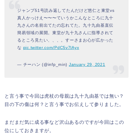
ジャンプ51号読み返してたんだけど悠仁と東堂vs
真人かっけえ〜〜〜ていうかこんなところに九十
九さんの名前出てたの忘れてた。九十九由基直伝
簡易領域の展開。東堂が九十九さんに指導されて
るところ見たい、、、。すーさまお心が広かった
な
pic.twitter.com/PdC5v7lAyx
— チーハン (@infp_min)
January 29, 2021
と言う事で今回は虎杖の母親は九十九由基では無い？
目の下の傷は何？と言う事でお伝えして参りました。
まだまだ気に成る事など沢山あるのですが今回はこの
位にしておきますが。