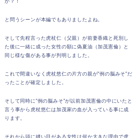
か？！
と問うシーンが本編でもありましたよね。
そして先程言った虎杖仁（父親）が前妻香織と死別し
た後に一緒に成った女性の額に偽夏油（加茂憲倫）と
同じ様な傷がある事が判明しました。
これで間違いなく虎杖悠仁の片方の親が”例の
脳みそ”
だ
ったことが確定しました。
そして同時に”例の
脳みそ”が以前加茂憲倫の中にいたと
言う事から
虎杖悠仁は加茂家の血が入っている事に成
ります。
それから頭に縫い目がある女性は何か大きな理由で虎