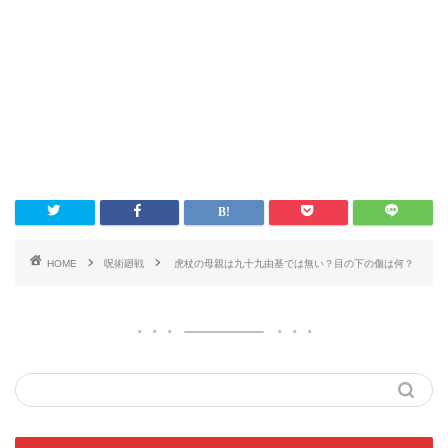
HOME
呪術廻戦
虎杖の母親は九十九由基では無い？目の下の傷は何？