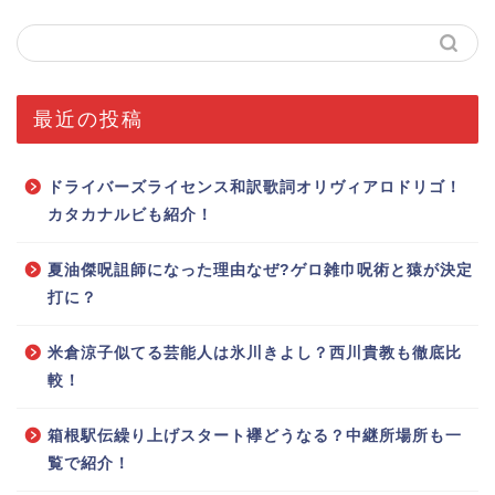
最近の投稿
ドライバーズライセンス和訳歌詞オリヴィアロドリゴ！
カタカナルビも紹介！
夏油傑呪詛師になった理由なぜ?ゲロ雑巾呪術と猿が決定
打に？
米倉涼子似てる芸能人は氷川きよし？西川貴教も徹底比
較！
箱根駅伝繰り上げスタート襷どうなる？中継所場所も一
覧で紹介！