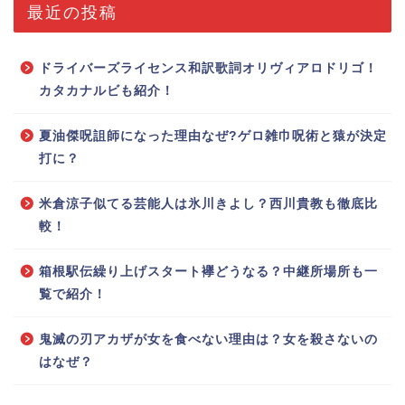
最近の投稿
ドライバーズライセンス和訳歌詞オリヴィアロドリゴ！
カタカナルビも紹介！
夏油傑呪詛師になった理由なぜ?ゲロ雑巾呪術と猿が決定
打に？
米倉涼子似てる芸能人は氷川きよし？西川貴教も徹底比
較！
箱根駅伝繰り上げスタート襷どうなる？中継所場所も一
覧で紹介！
鬼滅の刃アカザが女を食べない理由は？女を殺さないの
はなぜ？