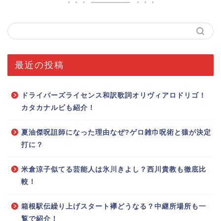
最近の投稿
ドライバーズライセンス和訳歌詞オリヴィアロドリゴ！
カタカナルビも紹介！
夏油傑呪詛師になった理由なぜ?ゲロ雑巾呪術と猿が決定
打に？
米倉涼子似てる芸能人は氷川きよし？西川貴教も徹底比
較！
箱根駅伝繰り上げスタート襷どうなる？中継所場所も一
覧で紹介！