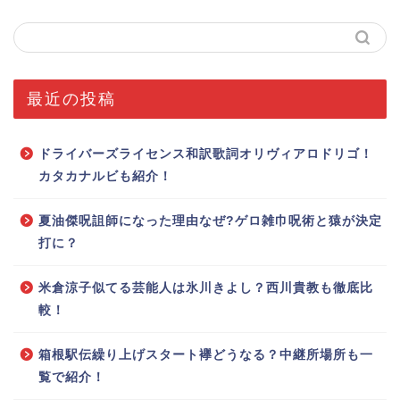
最近の投稿
ドライバーズライセンス和訳歌詞オリヴィアロドリゴ！
カタカナルビも紹介！
夏油傑呪詛師になった理由なぜ?ゲロ雑巾呪術と猿が決定
打に？
米倉涼子似てる芸能人は氷川きよし？西川貴教も徹底比
較！
箱根駅伝繰り上げスタート襷どうなる？中継所場所も一
覧で紹介！