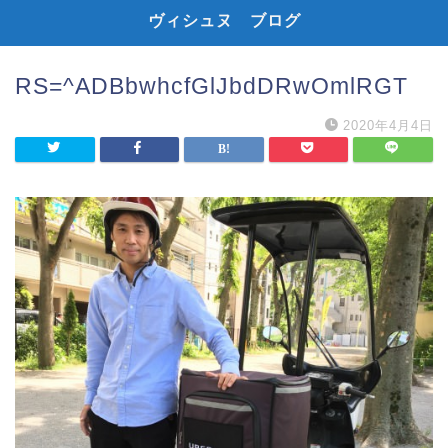
ヴィシュヌ ブログ
RS=^ADBbwhcfGlJbdDRwOmlRGT
2020年4月4日