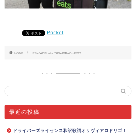
Pocket
HOME
RS=^ADBbwhcfGlJbdDRwOmlRGT
最近の投稿
ドライバーズライセンス和訳歌詞オリヴィアロドリゴ！