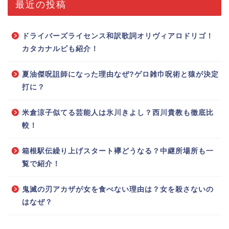
最近の投稿
ドライバーズライセンス和訳歌詞オリヴィアロドリゴ！
カタカナルビも紹介！
夏油傑呪詛師になった理由なぜ?ゲロ雑巾呪術と猿が決定
打に？
米倉涼子似てる芸能人は氷川きよし？西川貴教も徹底比
較！
箱根駅伝繰り上げスタート襷どうなる？中継所場所も一
覧で紹介！
鬼滅の刃アカザが女を食べない理由は？女を殺さないの
はなぜ？