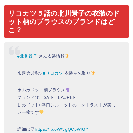
リコカツ５話の北川景子の衣装のド
ット柄のブラウスのブランドはど
こ？
#北川景子
さん衣装情報
来週第5話の
#リコカツ
衣装を先取り
ポルカドット柄ブラウス
ブランドは、SAINT LAURENT
甘めドット×辛口シルエットのコントラストが美し
い一枚です
詳細は▽
https://t.co/W9gQCpWlGY