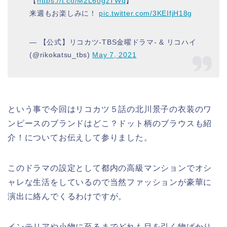
【
https://t.co/M2L6ogzTWq
】
来週もお楽しみに！
pic.twitter.com/3KEIfjH18g
— 【公式】リコカツ-TBS金曜ドラマ- & リコハイ
(@rikokatsu_tbs)
May 7, 2021
という事で今回はリコカツ５話の北川景子の衣装のワ
ンピースのブランドはどこ？ドット柄のブラウスも紹
介！についてお伝えして参りました。
このドラマの設定として都内の高級マンションでオシ
ャレな生活をしているので当然ファッションが豪華に
演出に絡んでくるわけですが。
インテリアや小物に至るまでどれも目を引く物ばかり