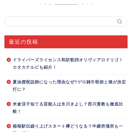
最近の投稿
ドライバーズライセンス和訳歌詞オリヴィアロドリゴ！
カタカナルビも紹介！
夏油傑呪詛師になった理由なぜ?ゲロ雑巾呪術と猿が決定
打に？
米倉涼子似てる芸能人は氷川きよし？西川貴教も徹底比
較！
箱根駅伝繰り上げスタート襷どうなる？中継所場所も一