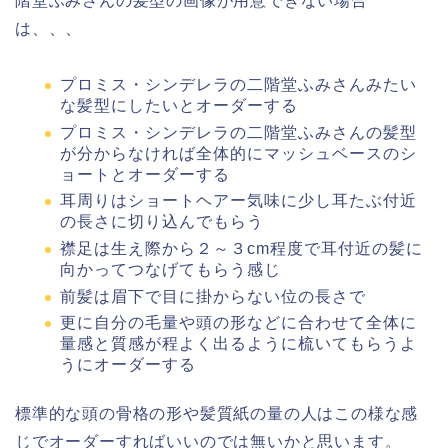
階堂ふみさんの髪型の画像が用意できない場合
は、、、
プロミス・シンデレラの二階堂ふみさんみたい
な髪型にしたいとオーダーする
プロミス・シンデレラの二階堂ふみさんの髪型
が分からなければ全体的にマッシュベースのシ
ョートとオーダーする
耳周りはショートヘアー気味に少し耳たぶ付近
の長さに切り込んでもらう
襟足は生え際から２～３cm程度で耳付近の髪に
向かってつなげてもらう感じ
前髪は眉下で目に掛からない位の長さで
更に自分の毛量や頭の形などに合わせて全体に
量感と質感が程よく出るように梳いてもらうよ
うにオーダーする
標準的な頭の骨格の形や髪質紙の量の人はこの様な感
じでオーダーすればいいのでは無いかと思います。