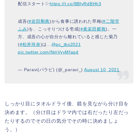
配信スタート▷
https://t.co/BBlyRdBHh3
成吾(
#岩田剛典
)から食事に誘われた早梅(
#二階堂
ふみ
)を、こっそりつける壱成(
#眞栄田郷敦
)。一
方、成吾の心が自分から離れていると感じた菊乃
(
#松井玲奈
)は…
@pc_tbs2021
pic.twitter.com/NmVyyMfaqd
— Paravi(パラビ) (@_paravi_)
August 10, 2021
しっかり目にタオルドライ後、鏡を見ながら分け目を
決めます。（分け目はドラマ内では右だったり左だっ
たりするのでその日の気分でその時に決めましょ
う。）