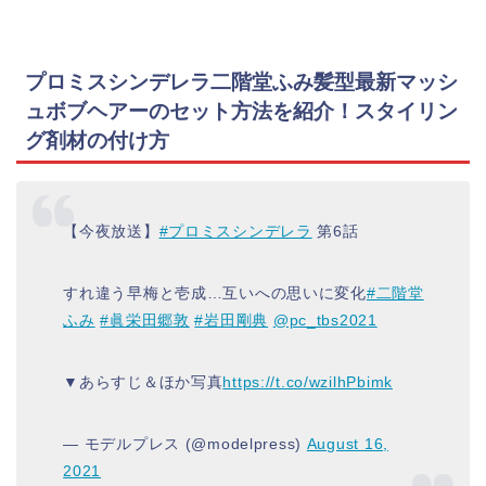
プロミスシンデレラ二階堂ふみ髪型最新マッシ
ュボブヘアーのセット方法を紹介！スタイリン
グ剤材の付け方
【今夜放送】
#プロミスシンデレラ
第6話
すれ違う早梅と壱成…互いへの思いに変化
#二階堂
ふみ
#眞栄田郷敦
#岩田剛典
@pc_tbs2021
▼あらすじ＆ほか写真
https://t.co/wzilhPbimk
— モデルプレス (@modelpress)
August 16,
2021