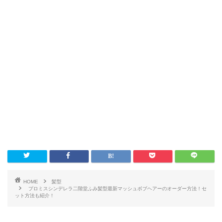
HOME
髪型
プロミスシンデレラ二階堂ふみ髪型最新マッシュボブヘアーのオーダー方法！セ
ット方法も紹介！