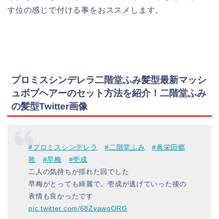
す位の感じで付ける事をおススメします。
プロミスシンデレラ二階堂ふみ髪型最新マッシ
ュボブヘアーのセット方法を紹介！
二階堂ふみ
の髪型
Twitter画像
#プロミスシンデレラ
#二階堂ふみ
#眞栄田郷
敦
#早梅
#壱成
二人の気持ちが揺れた回でした
早梅がとっても綺麗で。壱成が逃げていった後の
表情も良かったです
pic.twitter.com/68ZyawgORG