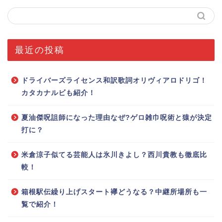
最近の投稿
ドライバーズライセンス和訳歌詞オリヴィアロドリゴ！
カタカナルビも紹介！
夏油傑呪詛師になった理由なぜ?ゲロ雑巾呪術と猿が決定
打に？
米倉涼子似てる芸能人は氷川きよし？西川貴教も徹底比
較！
箱根駅伝繰り上げスタート襷どうなる？中継所場所も一
覧で紹介！