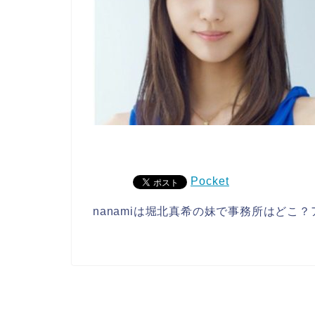
Pocket
nanamiは堀北真希の妹で事務所はどこ