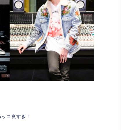
佑カッコ良すぎ！