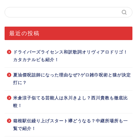
最近の投稿
ドライバーズライセンス和訳歌詞オリヴィアロドリゴ！
カタカナルビも紹介！
夏油傑呪詛師になった理由なぜ?ゲロ雑巾呪術と猿が決定
打に？
米倉涼子似てる芸能人は氷川きよし？西川貴教も徹底比
較！
箱根駅伝繰り上げスタート襷どうなる？中継所場所も一
覧で紹介！