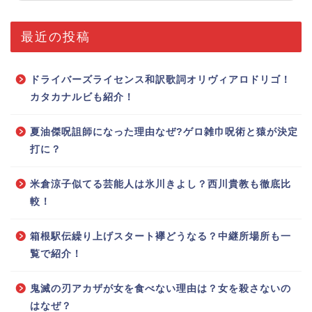
最近の投稿
ドライバーズライセンス和訳歌詞オリヴィアロドリゴ！
カタカナルビも紹介！
夏油傑呪詛師になった理由なぜ?ゲロ雑巾呪術と猿が決定
打に？
米倉涼子似てる芸能人は氷川きよし？西川貴教も徹底比
較！
箱根駅伝繰り上げスタート襷どうなる？中継所場所も一
覧で紹介！
鬼滅の刃アカザが女を食べない理由は？女を殺さないの
はなぜ？