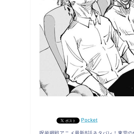
Pocket
呪術廻戦アニメ最新8話ネタバレ！東堂の