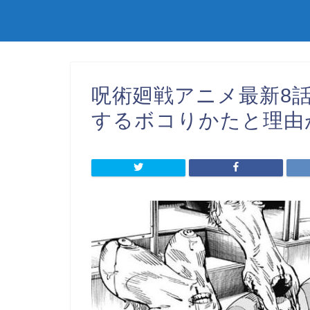
呪術廻戦アニメ最新8
するボコりかたと理由