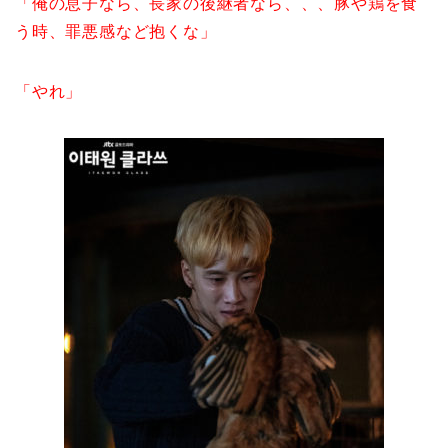
「俺の息子なら、長家の後継者なら、、、豚や鶏を食
う時、罪悪感など抱くな」
「やれ」