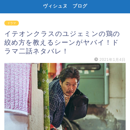
ヴィシュヌ ブログ
ドラマ
イテオンクラスのユジェミンの鶏の
絞め方を教えるシーンがヤバイ！ド
ラマ二話ネタバレ！
2021年1月4日