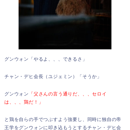
グンウォン「やるよ、、、できるさ」
チャン・デヒ会長（ユジェミン）「そうか」
グンウォン
「父さんの言う通りだ、、、セロイ
は、、、鶏だ！」
と鶏を自らの手でつぶすよう強要し、同時に独自の帝
王学をグンウォンに叩き込もうとするチャン・デヒ会