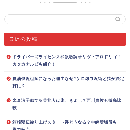
最近の投稿
ドライバーズライセンス和訳歌詞オリヴィアロドリゴ！
カタカナルビも紹介！
夏油傑呪詛師になった理由なぜ?ゲロ雑巾呪術と猿が決定
打に？
米倉涼子似てる芸能人は氷川きよし？西川貴教も徹底比
較！
箱根駅伝繰り上げスタート襷どうなる？中継所場所も一
覧で紹介！