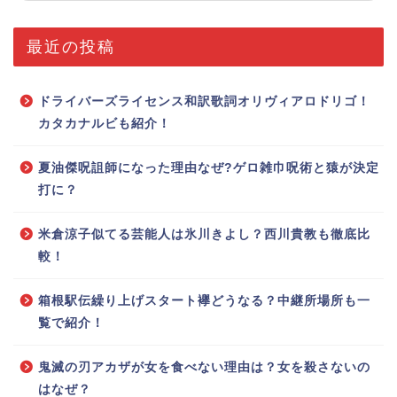
最近の投稿
ドライバーズライセンス和訳歌詞オリヴィアロドリゴ！
カタカナルビも紹介！
夏油傑呪詛師になった理由なぜ?ゲロ雑巾呪術と猿が決定
打に？
米倉涼子似てる芸能人は氷川きよし？西川貴教も徹底比
較！
箱根駅伝繰り上げスタート襷どうなる？中継所場所も一
覧で紹介！
鬼滅の刃アカザが女を食べない理由は？女を殺さないの
はなぜ？