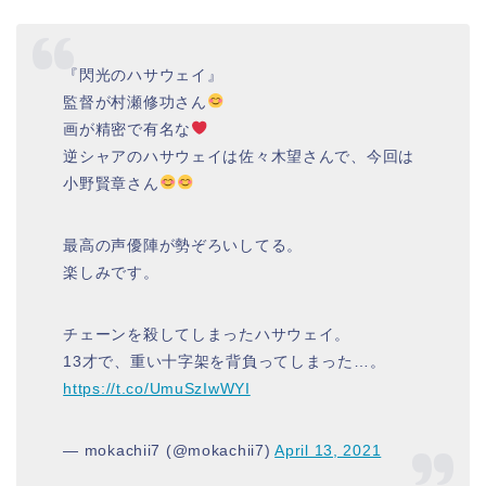
『閃光のハサウェイ』
監督が村瀬修功さん
画が精密で有名な
逆シャアのハサウェイは佐々木望さんで、今回は
小野賢章さん
最高の声優陣が勢ぞろいしてる。
楽しみです。
チェーンを殺してしまったハサウェイ。
13才で、重い十字架を背負ってしまった…。
https://t.co/UmuSzIwWYI
— mokachii7 (@mokachii7)
April 13, 2021