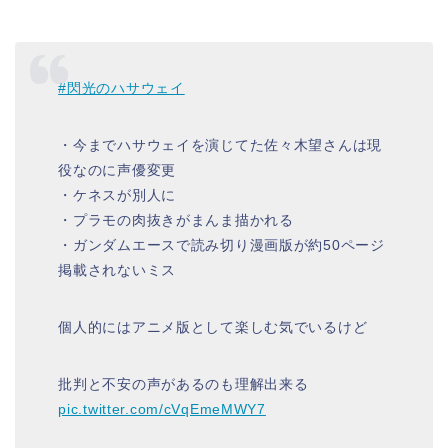
#閃光のハサウェイ
・今までハサウェイを演じてた佐々木望さんは現
役なのに声優変更
・ケネスが別人に
・プラモの肉抜きがまんま描かれる
・ガンダムエースで読み切り漫画版が約50ページ
掲載されないミス
個人的にはアニメ版として楽しむ気でいるけど
批判と不安の声があるのも理解出来る
pic.twitter.com/cVqEmeMWY7