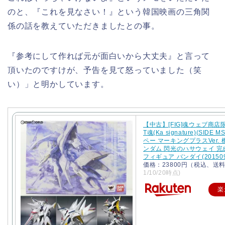
のと、『これを見なさい！』という韓国映画の三角関
係の話を教えていただきましたとの事。
『参考にして作れば元が面白いから大丈夫』と言って
頂いたのですけが、予告を見て怒っていました（笑
い）」と明かしています。
【中古】[FIG]魂ウェブ商店限
T魂(Ka signature)(SIDE 
ペー マーキングプラスVer.
ンダム 閃光のハサウェイ 完
フィギュア バンダイ(201509
価格：23800円（税込、送
1/10/20時点)
楽