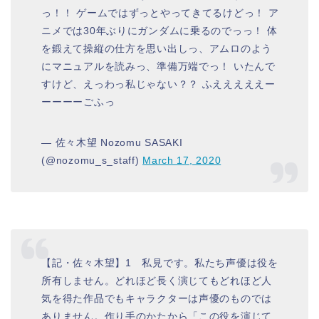
っ！！ ゲームではずっとやってきてるけどっ！ ア
ニメでは30年ぶりにガンダムに乗るのでっっ！ 体
を鍛えて操縦の仕方を思い出しっ、アムロのよう
にマニュアルを読みっ、準備万端でっ！ いたんで
すけど、えっわっ私じゃない？？ ふえええええー
ーーーーごふっ
— 佐々木望 Nozomu SASAKI
(@nozomu_s_staff)
March 17, 2020
【記・佐々木望】1 私見です。私たち声優は役を
所有しません。どれほど長く演じてもどれほど人
気を得た作品でもキャラクターは声優のものでは
ありません。作り手のかたから「この役を演じて