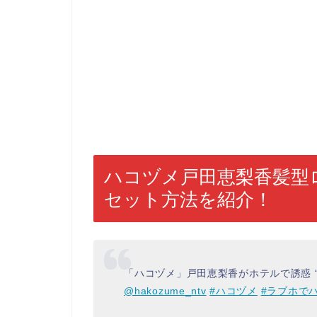
ハコヅメ戸田恵梨香髪型
セット方法を紹介！
「ハコヅメ」戸田恵梨香がホテルで誘惑 
@hakozume_ntv
#ハコヅメ
#ラブホで