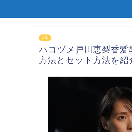
髪型
ハコヅメ戸田恵梨香髪
方法とセット方法を紹