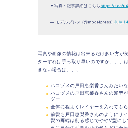
▼写真・記事詳細はこちら
https://t.co/
— モデルプレス (@modelpress)
July 1
写真や画像の情報は出来るだけ多い方が
ダーすれば手っ取り早いのですが、、、
きない場合は、、、
ハコヅメの戸田恵梨香さんみたい
ハコヅメの戸田恵梨香さんの髪型
ダー
全体に程よくレイヤーを入れても
前髪も戸田恵梨香さんのようにサ
髪の両端は削る感じでややV型にし
更に自分の毛量や頭の形などに合