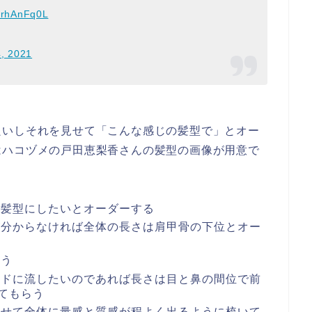
u4rhAnFq0L
4, 2021
良いしそれを見せて「こんな感じの髪型で」とオー
はハコヅメの戸田恵梨香さんの髪型の画像が用意で
な髪型にしたいとオーダーする
が分からなければ全体の長さは肩甲骨の下位とオー
らう
イドに流したいのであれば長さは目と鼻の間位で前
てもらう
わせて全体に量感と質感が程よく出るように梳いて