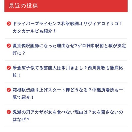
最近の投稿
ドライバーズライセンス和訳歌詞オリヴィアロドリゴ！
カタカナルビも紹介！
夏油傑呪詛師になった理由なぜ?ゲロ雑巾呪術と猿が決定
打に？
米倉涼子似てる芸能人は氷川きよし？西川貴教も徹底比
較！
箱根駅伝繰り上げスタート襷どうなる？中継所場所も一
覧で紹介！
鬼滅の刃アカザが女を食べない理由は？女を殺さないの
はなぜ？