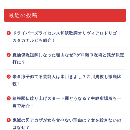
最近の投稿
ドライバーズライセンス和訳歌詞オリヴィアロドリゴ！
カタカナルビも紹介！
夏油傑呪詛師になった理由なぜ?ゲロ雑巾呪術と猿が決定
打に？
米倉涼子似てる芸能人は氷川きよし？西川貴教も徹底比
較！
箱根駅伝繰り上げスタート襷どうなる？中継所場所も一
覧で紹介！
鬼滅の刃アカザが女を食べない理由は？女を殺さないの
はなぜ？