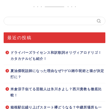
最近の投稿
ドライバーズライセンス和訳歌詞オリヴィアロドリゴ！
カタカナルビも紹介！
夏油傑呪詛師になった理由なぜ?ゲロ雑巾呪術と猿が決定
打に？
米倉涼子似てる芸能人は氷川きよし？西川貴教も徹底比
較！
箱根駅伝繰り上げスタート襷どうなる？中継所場所も一