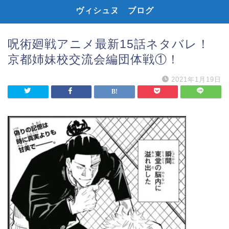
ヴィシュヌ ブログ
呪術廻戦アニメ最新15話ネタバレ！
京都姉妹校交流会編団体戦①！
2021年1月19日