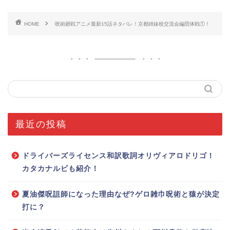
HOME
呪術廻戦アニメ最新15話ネタバレ！京都姉妹校交流会編団体戦①！
最近の投稿
ドライバーズライセンス和訳歌詞オリヴィアロドリゴ！
カタカナルビも紹介！
夏油傑呪詛師になった理由なぜ?ゲロ雑巾呪術と猿が決定
打に？