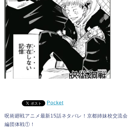
Pocket
呪術廻戦アニメ最新15話ネタバレ！京都姉妹校交流会
編団体戦①！