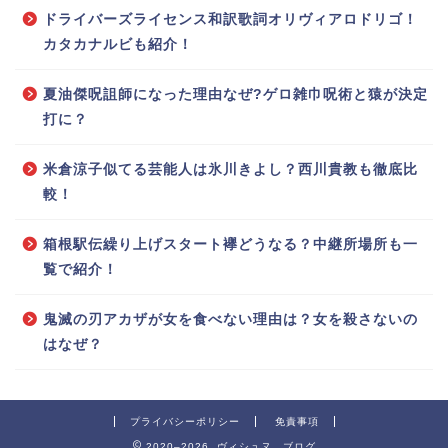
ドライバーズライセンス和訳歌詞オリヴィアロドリゴ！
カタカナルビも紹介！
夏油傑呪詛師になった理由なぜ?ゲロ雑巾呪術と猿が決定
打に？
米倉涼子似てる芸能人は氷川きよし？西川貴教も徹底比
較！
箱根駅伝繰り上げスタート襷どうなる？中継所場所も一
覧で紹介！
鬼滅の刃アカザが女を食べない理由は？女を殺さないの
はなぜ？
プライバシーポリシー
免責事項
2020–2026 ヴィシュヌ ブログ